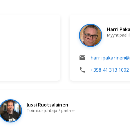
Harri Pak
Myyntipääll
harri.pakarinen@r
+358 41 313 1002
Jussi Ruotsalainen
Toimitusjohtaja / partner