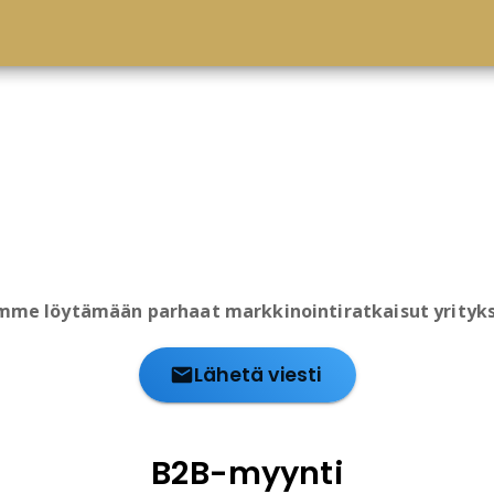
me löytämään parhaat markkinointiratkaisut yrityks
Lähetä viesti
B2B-myynti