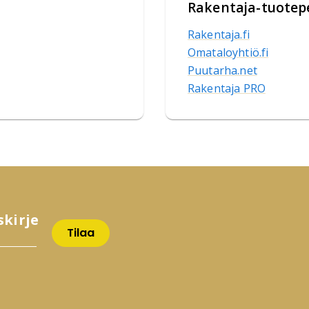
Rakentaja-tuotep
Rakentaja.fi
Omataloyhtiö.fi
Puutarha.net
Rakentaja PRO
skirje
Tilaa