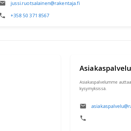
jussi.ruotsalainen@rakentaja.fi
+358 50 371 8567
Asiakaspalvel
Asiakaspalvelumme auttaa si
kysymyksissä.
asiakaspalvelu@ra