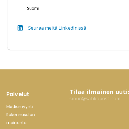
Suomi
Seuraa meitä LinkedInissä
Tilaa ilmainen uuti
Palvelut
Mediamyynti
Rakennusalan
mainonta