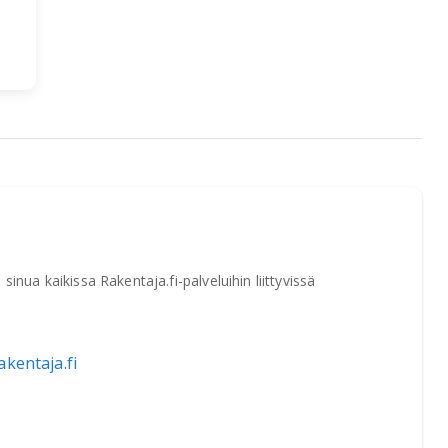
u
nua kaikissa Rakentaja.fi-palveluihin liittyvissä
kentaja.fi