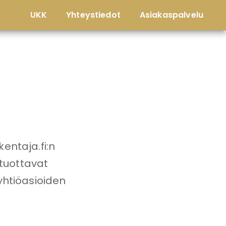
UKK
Yhteystiedot
Asiakaspalvelu
entaja.fi:n
tuottavat
yhtiöasioiden