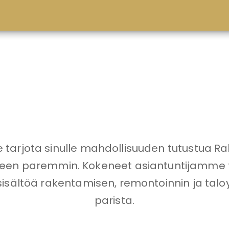
arjota sinulle mahdollisuuden tutustua Rak
seen paremmin. Kokeneet asiantuntijamme 
isältöä rakentamisen, remontoinnin ja talo
parista.