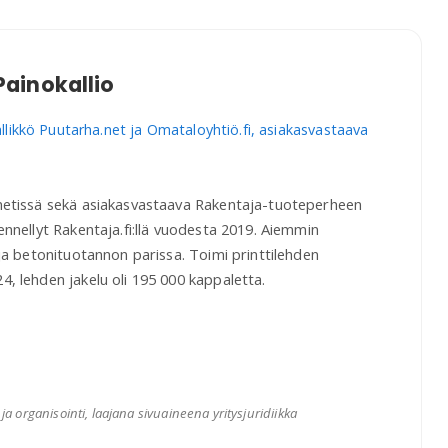
Painokallio
likkö Puutarha.net ja Omataloyhtiö.fi, asiakasvastaava
netissä sekä asiakasvastaava Rakentaja-tuoteperheen
ennellyt Rakentaja.fi:llä vuodesta 2019. Aiemmin
 ja betonituotannon parissa. Toimi printtilehden
, lehden jakelu oli 195 000 kappaletta.
 organisointi, laajana sivuaineena yritysjuridiikka