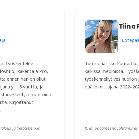
Tiina 
aja
Tuotepääl
sä. Työskentelee
Tuotepäällikkö Puutarha.
loyhtiö, Rakentaja Pro,
kaikissa medioissa. Työsk
tä ennen hän on ollut
työskennellyt vesihuollon
jana yli 15 vuotta, ja
päätoimittajana 2022–2024
ustarvikkeet, remontointi,
ha. Kirjoittanut
.
alous ja tietotekniikka
KTM, pääaineena johtaminen ja