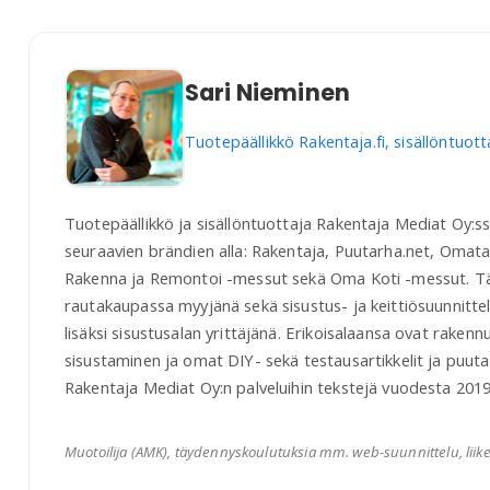
Sari Nieminen
Tuotepäällikkö Rakentaja.fi, sisällöntuott
Tuotepäällikkö ja sisällöntuottaja Rakentaja Mediat Oy:s
seuraavien brändien alla: Rakentaja, Puutarha.net, Omata
Rakenna ja Remontoi -messut sekä Oma Koti -messut. Tä
rautakaupassa myyjänä sekä sisustus- ja keittiösuunnitteli
lisäksi sisustusalan yrittäjänä. Erikoisalaansa ovat rakenn
sisustaminen ja omat DIY- sekä testausartikkelit ja puutar
Rakentaja Mediat Oy:n palveluihin tekstejä vuodesta 2019
Muotoilija (AMK), täydennyskoulutuksia mm. web-suunnittelu, liiket