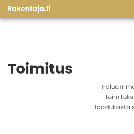
Toimitus
Haluamme t
toimituk
laadukasta s