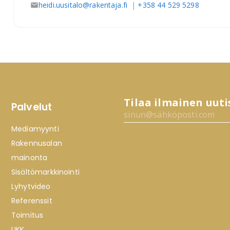
heidi.uusitalo@rakentaja.fi
|
+358 44 529 5298
Tilaa ilmainen uuti
Palvelut
Mediamyynti
Rakennusalan
mainonta
Sisältömarkkinointi
Lyhytvideo
Referenssit
Toimitus
UKK