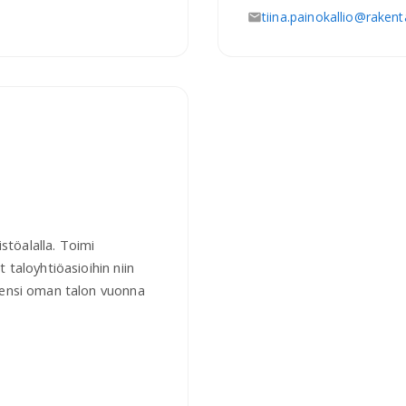
tiina.painokallio@rakenta
istöalalla. Toimi
 taloyhtiöasioihin niin
kensi oman talon vuonna