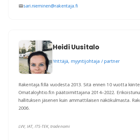
sari.nieminen@rakentaja.fi
Heidi Uusitalo
Yrittäjä, myyntijohtaja / partner
Rakentaja.fi:llä vuodesta 2013. Sitä ennen 10 vuotta kiinte
Omataloyhtio.fi:n päätoimittajana 2014–2022. Erikoistunut
hallituksen jäsenen kuin ammattilaisen näkökulmasta. Ra
2006.
LVV, IAT, ITS-TEK, tradenomi