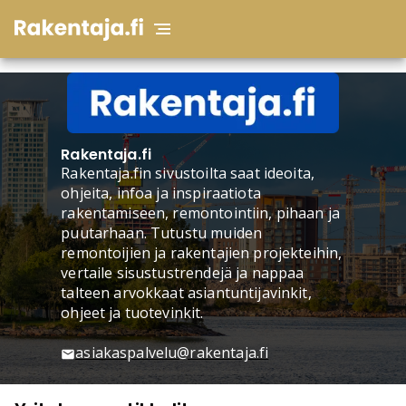
Rakentaja.fi
Rakentaja.fi
Rakentaja.fin sivustoilta saat ideoita,
ohjeita, infoa ja inspiraatiota
rakentamiseen, remontointiin, pihaan ja
puutarhaan. Tutustu muiden
remontoijien ja rakentajien projekteihin,
vertaile sisustustrendejä ja nappaa
talteen arvokkaat asiantuntijavinkit,
ohjeet ja tuotevinkit.
asiakaspalvelu@rakentaja.fi