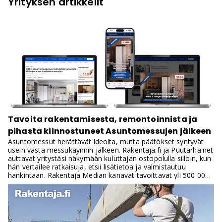
Yrityksen artikkelit
Tavoita rakentamisesta, remontoinnista ja
pihasta kiinnostuneet Asuntomessujen jälkeen
Asuntomessut herättävät ideoita, mutta päätökset syntyvät
usein vasta messukäynnin jälkeen. Rakentaja.fi ja Puutarha.net
auttavat yritystäsi näkymään kuluttajan ostopolulla silloin, kun
hän vertailee ratkaisuja, etsii lisätietoa ja valmistautuu
hankintaan. Rakentaja Median kanavat tavoittavat yli 500 000
sivunäyttöä kuukaudessa ja uutiskirjeillämme on yhteensä
lähes 300 000 tilaajaa.