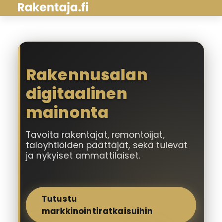
Rakennusalan
digitaalinen
mainonta
Tavoita rakentajat, remontoijat,
taloyhtiöiden päättäjät, sekä tulevat
ja nykyiset ammattilaiset.
Tutustu
markkinointiratkaisuihin