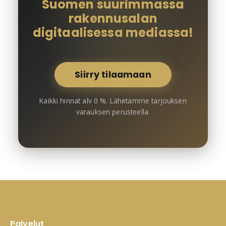
Suomen suurimmassa
rakennusalan
digitaalisessa mediassa!
Siirry tilaamaan
Kaikki hinnat alv 0 %. Lähetämme tarjouksen
varauksen perusteella.
Palvelut